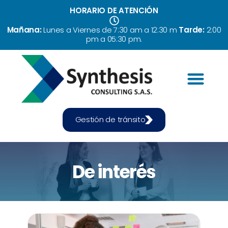
HORARIO DE ATENCIÓN
Mañana:
Lunes a Viernes de 7:30 am a 12:30 m
Tarde:
2:00
pm a 05:30 pm.
Servicios
Quiénes somos
Formación
Gestión de tránsito
De interés