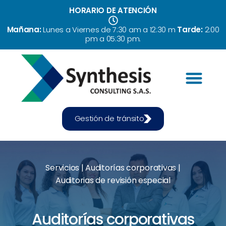
HORARIO DE ATENCIÓN
Mañana:
Lunes a Viernes de 7:30 am a 12:30 m
Tarde:
2:00
pm a 05:30 pm.
Servicios
Quiénes somos
Formación
Gestión de tránsito
Servicios
|
Auditorías corporativas
|
Auditorias de revisión especial
Auditorías corporativas